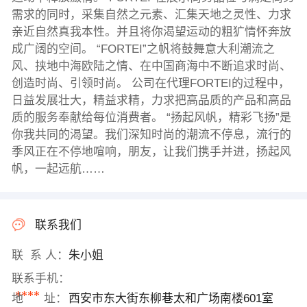
需求的同时，采集自然之元素、汇集天地之灵性、力求
亲近自然真我本性。并且将你渴望运动的粗犷情怀奔放
成广阔的空间。 “FORTEI”之帆将鼓舞意大利潮流之
风、挟地中海欧陆之情、在中国商海中不断追求时尚、
创造时尚、引领时尚。 公司在代理FORTEI的过程中，
日益发展壮大，精益求精，力求把高品质的产品和高品
质的服务奉献给每位消费者。 “扬起风帆，精彩飞扬”是
你我共同的渴望。我们深知时尚的潮流不停息，流行的
季风正在不停地喧响，朋友，让我们携手并进，扬起风
帆，一起远航……
联系我们
联 系 人：
朱小姐
联系手机：
****
地 址：
西安市东大街东柳巷太和广场南楼601室