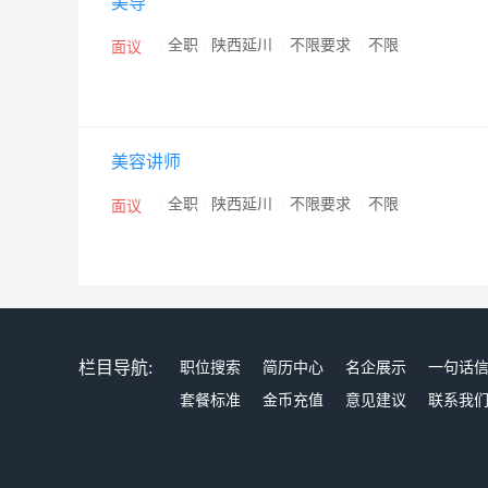
美导
/
全职
/
陕西延川
/
不限要求
/
不限
面议
美容讲师
/
全职
/
陕西延川
/
不限要求
/
不限
面议
栏目导航:
职位搜索
简历中心
名企展示
一句话
套餐标准
金币充值
意见建议
联系我